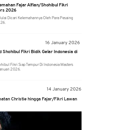
emahan Fajar Alfian/Shohibul Fikri
ers 2026
 Mulai Dicari Kelemahannya Oleh Para Pesaing
026.
16 January 2026
Shohibul Fikri Bidik Gelar Indonesia di
ibul Fikri Siap Tempur Di Indonesia Masters
anuari 2026.
14 January 2026
atan Christie hingga Fajar/Fikri Lawan