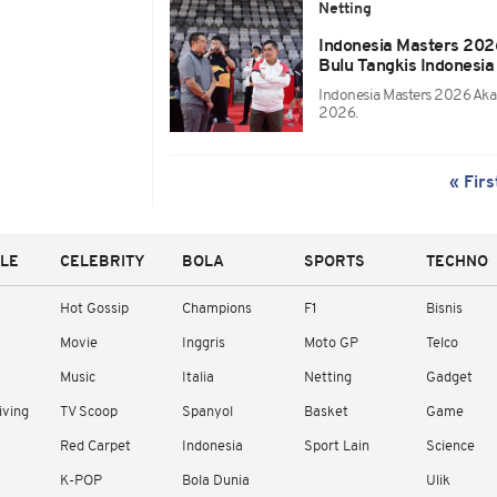
Netting
Indonesia Masters 202
Bulu Tangkis Indonesia
Indonesia Masters 2026 Aka
2026.
« Firs
YLE
CELEBRITY
BOLA
SPORTS
TECHNO
Hot Gossip
Champions
F1
Bisnis
Movie
Inggris
Moto GP
Telco
Music
Italia
Netting
Gadget
iving
TV Scoop
Spanyol
Basket
Game
Red Carpet
Indonesia
Sport Lain
Science
K-POP
Bola Dunia
Ulik