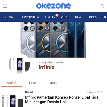
N
TERKINI
TERPOPULER
LIVE TV
VIRAL
NEWS
BOLA
LI
Kumpulan Berita
Infinix
Artikel
Foto
Video
2 March 2025
Gadget
Infinix Pamerkan Konsep Ponsel Lipat Tiga
Mini dengan Desain Unik