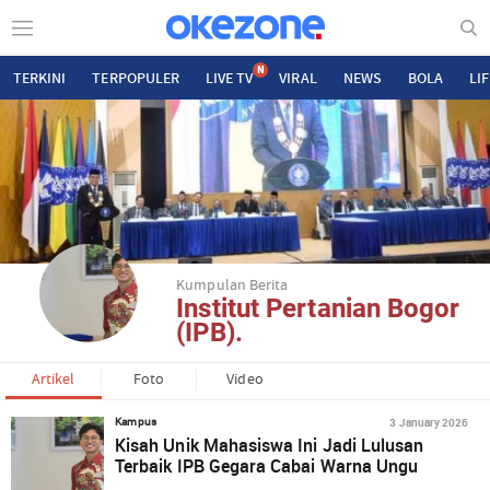
N
TERKINI
TERPOPULER
LIVE TV
VIRAL
NEWS
BOLA
LI
Kumpulan Berita
Institut Pertanian Bogor
(IPB).
Artikel
Foto
Video
3 January 2026
Kampus
Kisah Unik Mahasiswa Ini Jadi Lulusan
Terbaik IPB Gegara Cabai Warna Ungu