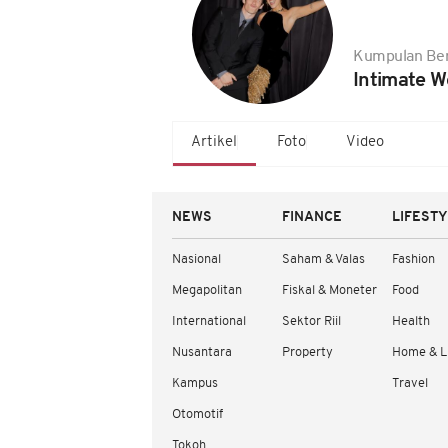
Kumpulan Ber
Intimate W
Artikel
Foto
Video
NEWS
FINANCE
LIFEST
Nasional
Saham & Valas
Fashion
Megapolitan
Fiskal & Moneter
Food
International
Sektor Riil
Health
Nusantara
Property
Home & L
Kampus
Travel
Otomotif
Tokoh