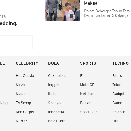
Makna
Dalam Beberapa Tahun Terak
Daun, Terutama Di Kalangan
ita
edding.
YLE
CELEBRITY
BOLA
SPORTS
TECHNO
Hot Gossip
Champions
F1
Bisnis
Movie
Inggris
Moto GP
Telco
Music
Italia
Netting
Gadget
iving
TV Scoop
Spanyol
Basket
Game
Red Carpet
Indonesia
Sport Lain
Science
K-POP
Bola Dunia
Ulik