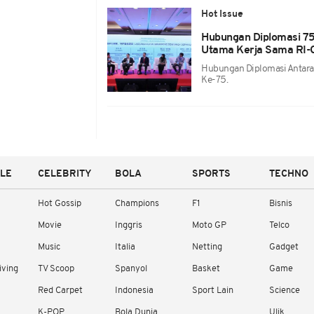
Hot Issue
Hubungan Diplomasi 75
Utama Kerja Sama RI-
Hubungan Diplomasi Antara 
Ke-75.
YLE
CELEBRITY
BOLA
SPORTS
TECHNO
Hot Gossip
Champions
F1
Bisnis
Movie
Inggris
Moto GP
Telco
Music
Italia
Netting
Gadget
iving
TV Scoop
Spanyol
Basket
Game
Red Carpet
Indonesia
Sport Lain
Science
K-POP
Bola Dunia
Ulik