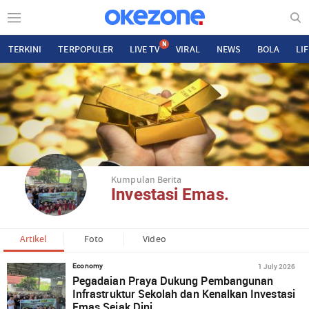
N
TERKINI
TERPOPULER
LIVE TV
VIRAL
NEWS
BOLA
LI
Kumpulan Berita
Investasi Emas.
Artikel
Foto
Video
1 July 2026
Economy
Pegadaian Praya Dukung Pembangunan
Infrastruktur Sekolah dan Kenalkan Investasi
Emas Sejak Dini