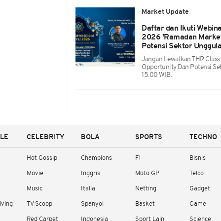
Market Update
Daftar dan Ikuti Webin
2026 'Ramadan Market 
Potensi Sektor Unggula
Jangan Lewatkan THR Class 
Opportunity Dan Potensi S
15.00 WIB.
YLE
CELEBRITY
BOLA
SPORTS
TECHNO
Hot Gossip
Champions
F1
Bisnis
Movie
Inggris
Moto GP
Telco
Music
Italia
Netting
Gadget
iving
TV Scoop
Spanyol
Basket
Game
Red Carpet
Indonesia
Sport Lain
Science