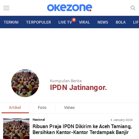
N
TERKINI
TERPOPULER
LIVE TV
VIRAL
NEWS
BOLA
LI
Kumpulan Berita
IPDN Jatinangor.
Artikel
Foto
Video
4 January 2026
Nasional
Ribuan Praja IPDN Dikirim ke Aceh Tamiang,
Bersihkan Kantor-Kantor Terdampak Banjir