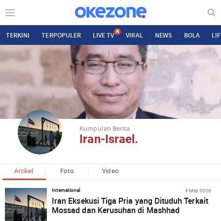
N
TERKINI
TERPOPULER
LIVE TV
VIRAL
NEWS
BOLA
LI
Kumpulan Berita
Iran-Israel.
Artikel
Foto
Video
4 May 2026
International
Iran Eksekusi Tiga Pria yang Dituduh Terkait
Mossad dan Kerusuhan di Mashhad