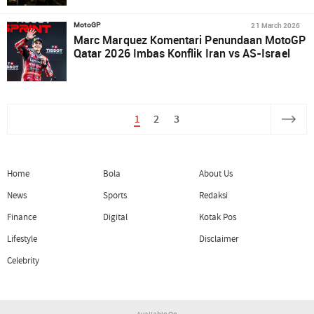
21 March 2026
MotoGP
Marc Marquez Komentari Penundaan MotoGP
Qatar 2026 Imbas Konflik Iran vs AS-Israel
1
2
3
Home
Bola
About Us
News
Sports
Redaksi
Finance
Digital
Kotak Pos
Lifestyle
Disclaimer
Celebrity