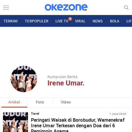
N
TERKINI
TERPOPULER
LIVE TV
VIRAL
NEWS
BOLA
LI
Kumpulan Berita
Irene Umar.
Artikel
Foto
Video
1 June 2026
Travel
Peringati Waisak di Borobudur, Wamenekraf
Irene Umar Terkesan dengan Doa dari 6
Pemimpin Agama