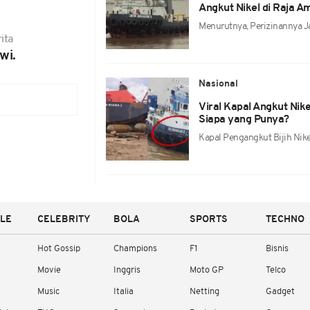
Angkut Nikel di Raja A
Menurutnya, Perizinannya J
ita
wi.
Nasional
Viral Kapal Angkut Nik
Siapa yang Punya?
Kapal Pengangkut Bijih Nikel 
YLE
CELEBRITY
BOLA
SPORTS
TECHNO
Hot Gossip
Champions
F1
Bisnis
Movie
Inggris
Moto GP
Telco
Music
Italia
Netting
Gadget