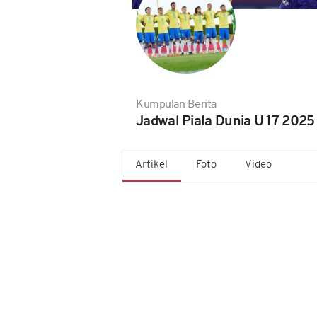
Kumpulan Berita
Jadwal Piala Dunia U 17 2025
Artikel
Foto
Video