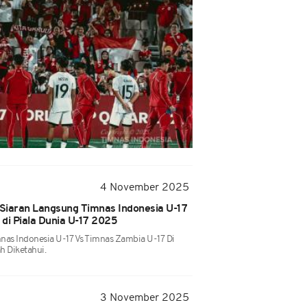
4 November 2025
 Siaran Langsung Timnas Indonesia U-17
di Piala Dunia U-17 2025
nas Indonesia U-17 Vs Timnas Zambia U-17 Di
h Diketahui.
3 November 2025