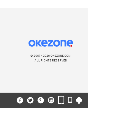
© 2007 - 2026 OKEZONE.COM,
ALL RIGHTS RESERVED