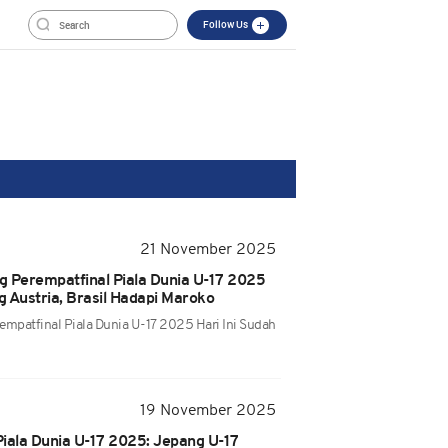
Follow Us
21 November 2025
g Perempatfinal Piala Dunia U-17 2025
g Austria, Brasil Hadapi Maroko
empatfinal Piala Dunia U-17 2025 Hari Ini Sudah
19 November 2025
iala Dunia U-17 2025: Jepang U-17