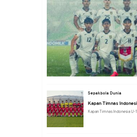
Sepakbola Dunia
Kapan Timnas Indonesia
Kapan Timnas Indonesia U-1