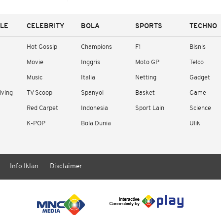
YLE
CELEBRITY
BOLA
SPORTS
TECHNO
Hot Gossip
Champions
F1
Bisnis
Movie
Inggris
Moto GP
Telco
Music
Italia
Netting
Gadget
iving
TV Scoop
Spanyol
Basket
Game
Red Carpet
Indonesia
Sport Lain
Science
K-POP
Bola Dunia
Ulik
Info Iklan
Disclaimer
/ rendering in 2.1472 seconds [17]