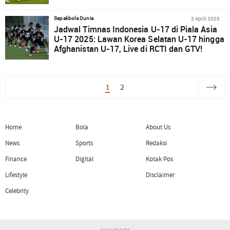
3 April 2025
Sepakbola Dunia
Jadwal Timnas Indonesia U-17 di Piala Asia
U-17 2025: Lawan Korea Selatan U-17 hingga
Afghanistan U-17, Live di RCTI dan GTV!
1
2
Home
Bola
About Us
News
Sports
Redaksi
Finance
Digital
Kotak Pos
Lifestyle
Disclaimer
Celebrity