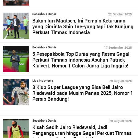
22 October 2025
Sepakbola Dunia
Bukan Ian Maatsen, Ini Pemain Keturunan
yang Diminta Shin Tae-yong tapi Tak Kunjung
Perkuat Timnas Indonesia
17 September 2025
Sepakbola Dunia
5 Pesepakbola Top Dunia yang Resmi Gagal
Perkuat Timnas Indonesia Asuhan Patrick
Kluivert, Nomor 1 Calon Juara Liga Inggris!
20 August 2025
Liga Indonesia
3 Klub Super League yang Bisa Beli Jairo
Riedewald pada Musim Panas 2025, Nomor 1
Persib Bandung!
20 August 2025
Sepakbola Dunia
Kisah Sedih Jairo Riedewald, Jadi
Pengangguran hingga Gagal Perkuat Timnas