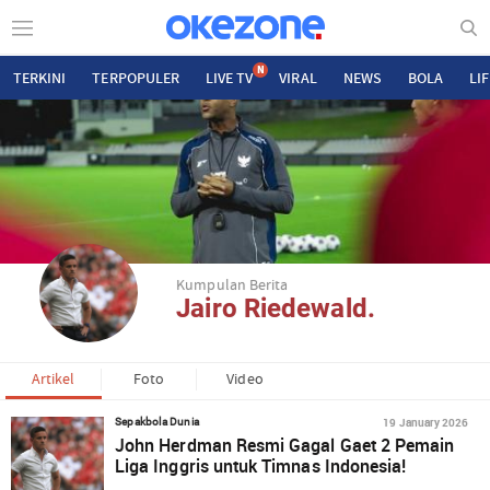
N
TERKINI
TERPOPULER
LIVE TV
VIRAL
NEWS
BOLA
LI
Kumpulan Berita
Jairo Riedewald.
Artikel
Foto
Video
19 January 2026
Sepakbola Dunia
John Herdman Resmi Gagal Gaet 2 Pemain
Liga Inggris untuk Timnas Indonesia!