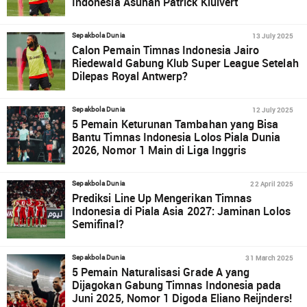
Indonesia Asuhan Patrick Kluivert
13 July 2025
Sepakbola Dunia
Calon Pemain Timnas Indonesia Jairo
Riedewald Gabung Klub Super League Setelah
Dilepas Royal Antwerp?
12 July 2025
Sepakbola Dunia
5 Pemain Keturunan Tambahan yang Bisa
Bantu Timnas Indonesia Lolos Piala Dunia
2026, Nomor 1 Main di Liga Inggris
22 April 2025
Sepakbola Dunia
Prediksi Line Up Mengerikan Timnas
Indonesia di Piala Asia 2027: Jaminan Lolos
Semifinal?
31 March 2025
Sepakbola Dunia
5 Pemain Naturalisasi Grade A yang
Dijagokan Gabung Timnas Indonesia pada
Juni 2025, Nomor 1 Digoda Eliano Reijnders!