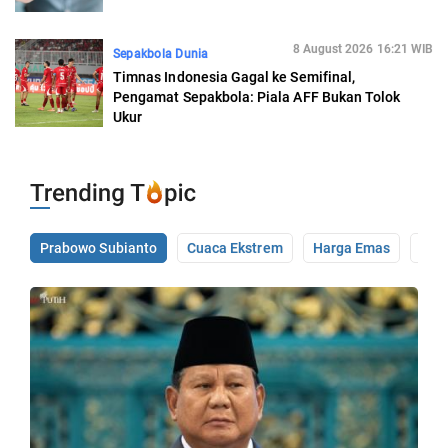
8 August 2026 16:21 WIB
Sepakbola Dunia
Timnas Indonesia Gagal ke Semifinal,
Pengamat Sepakbola: Piala AFF Bukan Tolok
Ukur
Prabowo Subianto
Cuaca Ekstrem
Harga Emas
Pale