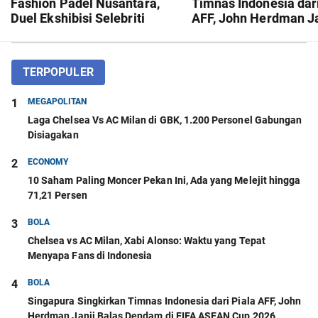
Fashion Padel Nusantara,
Timnas Indonesia dari
Duel Ekshibisi Selebriti
AFF, John Herdman Ja
Meriahkan Suasana
Balas Dendam di FIFA
ASEAN Cup 2026
TERPOPULER
1
MEGAPOLITAN
Laga Chelsea Vs AC Milan di GBK, 1.200 Personel Gabungan
Disiagakan
2
ECONOMY
10 Saham Paling Moncer Pekan Ini, Ada yang Melejit hingga
71,21 Persen
3
BOLA
Chelsea vs AC Milan, Xabi Alonso: Waktu yang Tepat
Menyapa Fans di Indonesia
4
BOLA
Singapura Singkirkan Timnas Indonesia dari Piala AFF, John
Herdman Janji Balas Dendam di FIFA ASEAN Cup 2026