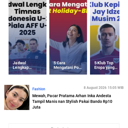
Jadwal
5 Cara
5 Klub Top
Lengkap
Mengatasi Post
Eropa yang
Timnas
Holiday-Blues
Kepincut Jay
Indonesia U-23
usai Libur
Idzes di Musim
Piala AFF U-23
Panjang
Panas 2025
2025
8 August 2026 15:05 WIB
Fashion
Mewah, Pacar Pratama Arhan Inka Andesta
Tampil Manis nan Stylish Pakai Bando Rp10
Juta