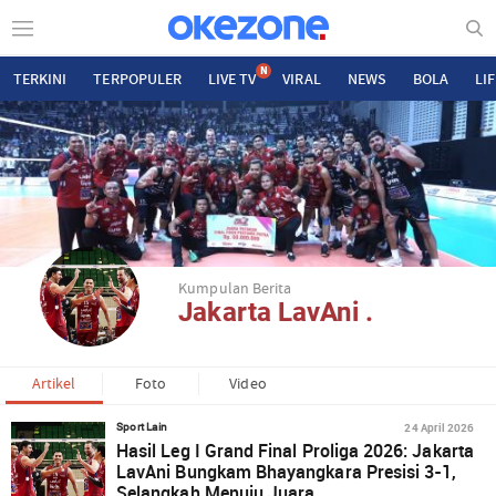
N
TERKINI
TERPOPULER
LIVE TV
VIRAL
NEWS
BOLA
LI
Kumpulan Berita
Jakarta LavAni .
Artikel
Foto
Video
24 April 2026
Sport Lain
Hasil Leg I Grand Final Proliga 2026: Jakarta
LavAni Bungkam Bhayangkara Presisi 3-1,
Selangkah Menuju Juara