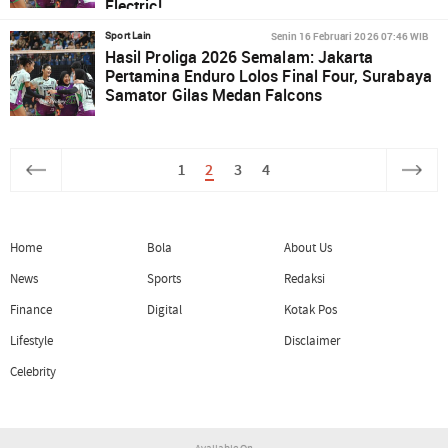
Electric!
Senin 16 Februari 2026 07:46 WIB
Sport Lain
Hasil Proliga 2026 Semalam: Jakarta
Pertamina Enduro Lolos Final Four, Surabaya
Samator Gilas Medan Falcons
1
2
3
4
Home
Bola
About Us
News
Sports
Redaksi
Finance
Digital
Kotak Pos
Lifestyle
Disclaimer
Celebrity