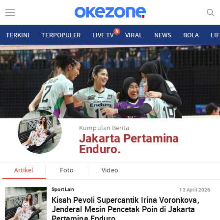
N
TERKINI
TERPOPULER
LIVE TV
VIRAL
NEWS
BOLA
LI
Kumpulan Berita
Jakarta Pertamina
Enduro.
Artikel
Foto
Video
13 April 2026
Sport Lain
Kisah Pevoli Supercantik Irina Voronkova,
Jenderal Mesin Pencetak Poin di Jakarta
Pertamina Enduro