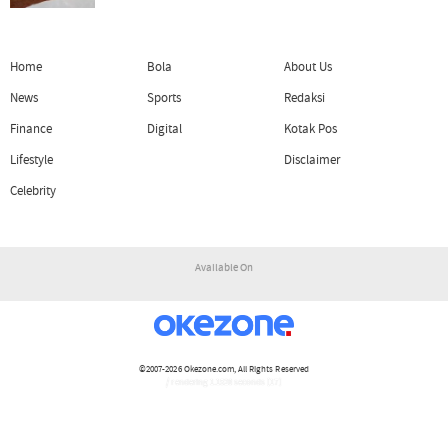
Home
Bola
About Us
News
Sports
Redaksi
Finance
Digital
Kotak Pos
Lifestyle
Disclaimer
Celebrity
Available On
©2007-2026
Okezone.com
, All Rights Reserved
/ rendering 1.1528 seconds [17]