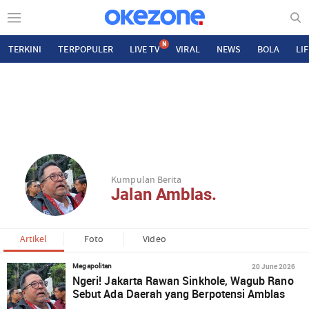
N
TERKINI
TERPOPULER
LIVE TV
VIRAL
NEWS
BOLA
LI
Kumpulan Berita
Jalan Amblas.
Artikel
Foto
Video
20 June 2026
Megapolitan
Ngeri! Jakarta Rawan Sinkhole, Wagub Rano
Sebut Ada Daerah yang Berpotensi Amblas