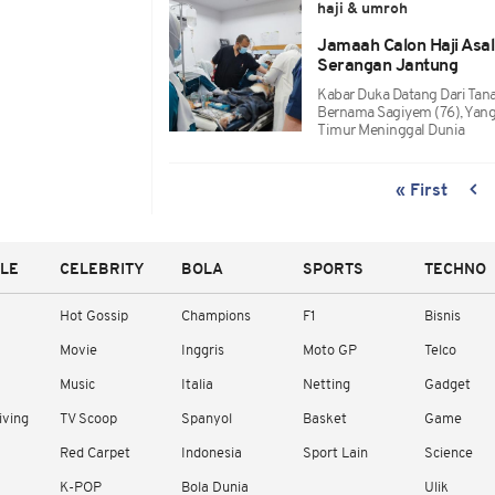
haji & umroh
Jamaah Calon Haji Asa
Serangan Jantung
Kabar Duka Datang Dari Tan
Bernama Sagiyem (76), Yang
Timur Meninggal Dunia
« First
YLE
CELEBRITY
BOLA
SPORTS
TECHNO
Hot Gossip
Champions
F1
Bisnis
Movie
Inggris
Moto GP
Telco
Music
Italia
Netting
Gadget
iving
TV Scoop
Spanyol
Basket
Game
Red Carpet
Indonesia
Sport Lain
Science
K-POP
Bola Dunia
Ulik