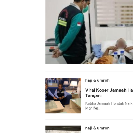
haji & umroh
Viral Koper Jamaah Haj
Tangani
Ketika Jamaah Hendak Naik 
Manifes.
haji & umroh