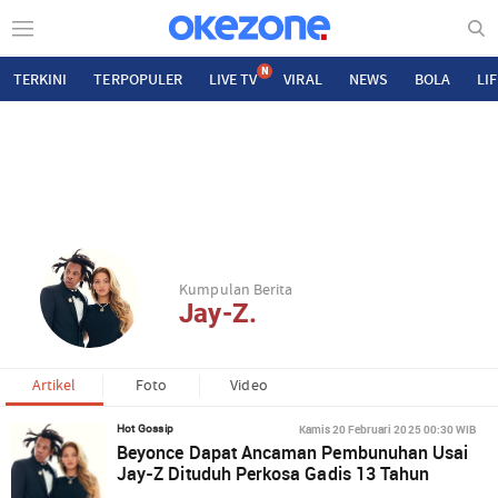
N
TERKINI
TERPOPULER
LIVE TV
VIRAL
NEWS
BOLA
LI
Kumpulan Berita
Jay-Z.
Artikel
Foto
Video
Kamis 20 Februari 2025 00:30 WIB
Hot Gossip
Beyonce Dapat Ancaman Pembunuhan Usai
Jay-Z Dituduh Perkosa Gadis 13 Tahun