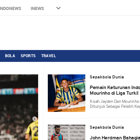
INDONEWS
INEWS
BOLA
SPORTS
TRAVEL
Sepakbola Dunia
Pemain Keturunan Indo
Mourinho di Liga Turki!
Kisah Jayden Dan Mourinho 
Ditunjuk Sebagai Pelatih K
Sepakbola Dunia
John Herdman Bahagia,