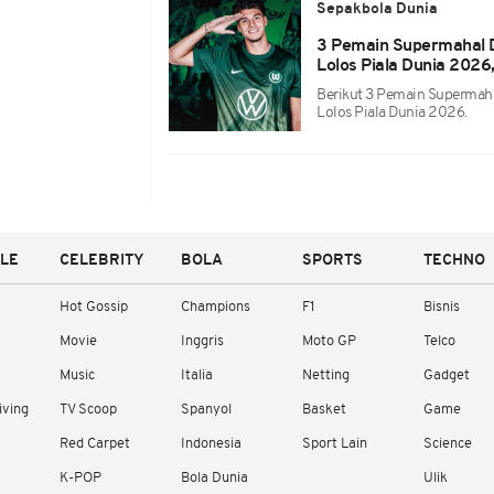
Sepakbola Dunia
3 Pemain Supermahal D
Lolos Piala Dunia 2026
Berikut 3 Pemain Supermaha
Lolos Piala Dunia 2026.
YLE
CELEBRITY
BOLA
SPORTS
TECHNO
Hot Gossip
Champions
F1
Bisnis
Movie
Inggris
Moto GP
Telco
Music
Italia
Netting
Gadget
iving
TV Scoop
Spanyol
Basket
Game
Red Carpet
Indonesia
Sport Lain
Science
K-POP
Bola Dunia
Ulik