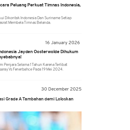
cara Peluang Perkuat Timnas Indonesia,
i Dikontak Indonesia Dan Suriname Setiap
rhasrat Membela Timnas Belanda.
16 January 2026
Indonesia Jayden Oosterwolde Dihukum
enyebabnya!
 Penjara Selama 1 Tahun Karena Terlibat
saray Vs Fenerbahce Pada 19 Mei 2024.
30 December 2025
asi Grade A Tambahan demi Loloskan