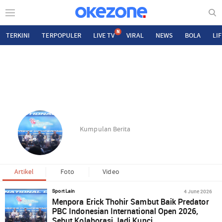
N
TERKINI
TERPOPULER
LIVE TV
VIRAL
NEWS
BOLA
LI
Kumpulan Berita
Artikel
Foto
Video
4 June 2026
Sport Lain
Menpora Erick Thohir Sambut Baik Predator
PBC Indonesian International Open 2026,
Sebut Kolaborasi Jadi Kunci