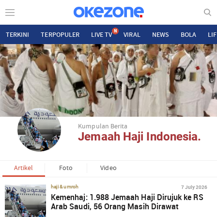
N
TERKINI
TERPOPULER
LIVE TV
VIRAL
NEWS
BOLA
LI
Kumpulan Berita
Jemaah Haji Indonesia.
Artikel
Foto
Video
7 July 2026
haji & umroh
Kemenhaj: 1.988 Jemaah Haji Dirujuk ke RS
Arab Saudi, 56 Orang Masih Dirawat