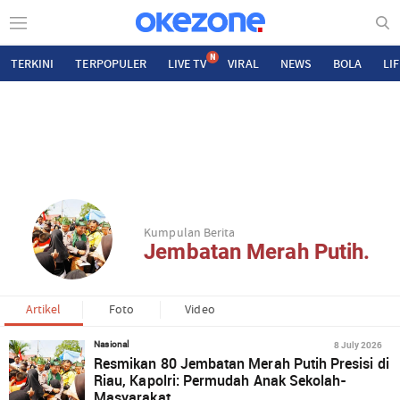
N
TERKINI
TERPOPULER
LIVE TV
VIRAL
NEWS
BOLA
LI
Kumpulan Berita
Jembatan Merah Putih.
Artikel
Foto
Video
8 July 2026
Nasional
Resmikan 80 Jembatan Merah Putih Presisi di
Riau, Kapolri: Permudah Anak Sekolah-
Masyarakat