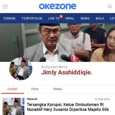
N
TERKINI
TERPOPULER
LIVE TV
VIRAL
NEWS
BOLA
LI
Kumpulan Berita
Jimly Asshiddiqie.
Artikel
Foto
Video
22 May 2026
Nasional
Tersangka Korupsi, Ketua Ombudsman RI
Nonaktif Hery Susanto Diperiksa Majelis Etik