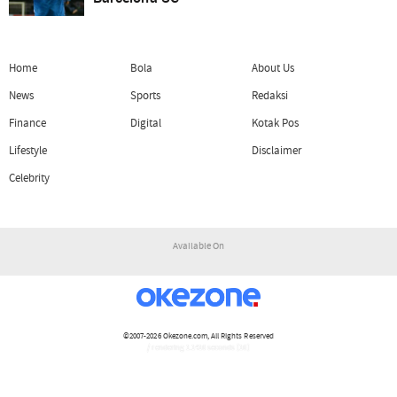
Home
Bola
About Us
News
Sports
Redaksi
Finance
Digital
Kotak Pos
Lifestyle
Disclaimer
Celebrity
Available On
©2007-2026
Okezone.com
, All Rights Reserved
/ rendering 1.1416 seconds [16]