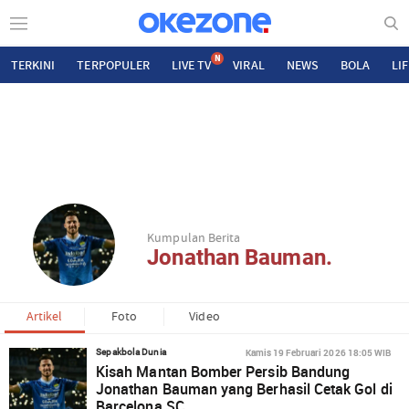
N
TERKINI
TERPOPULER
LIVE TV
VIRAL
NEWS
BOLA
LI
Kumpulan Berita
Jonathan Bauman.
Artikel
Foto
Video
Kamis 19 Februari 2026 18:05 WIB
Sepakbola Dunia
Kisah Mantan Bomber Persib Bandung
Jonathan Bauman yang Berhasil Cetak Gol di
Barcelona SC