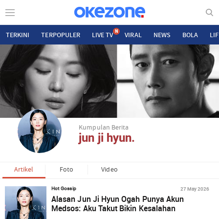
N
TERKINI
TERPOPULER
LIVE TV
VIRAL
NEWS
BOLA
LI
Kumpulan Berita
jun ji hyun.
Artikel
Foto
Video
27 May 2026
Hot Gossip
Alasan Jun Ji Hyun Ogah Punya Akun
Medsos: Aku Takut Bikin Kesalahan