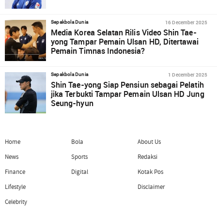
16 December 2025
Sepakbola Dunia
Media Korea Selatan Rilis Video Shin Tae-
yong Tampar Pemain Ulsan HD, Ditertawai
Pemain Timnas Indonesia?
1 December 2025
Sepakbola Dunia
Shin Tae-yong Siap Pensiun sebagai Pelatih
jika Terbukti Tampar Pemain Ulsan HD Jung
Seung-hyun
Home
Bola
About Us
News
Sports
Redaksi
Finance
Digital
Kotak Pos
Lifestyle
Disclaimer
Celebrity