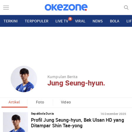
N
TERKINI
TERPOPULER
LIVE TV
VIRAL
NEWS
BOLA
LI
Kumpulan Berita
Jung Seung-hyun.
Artikel
Foto
Video
16 December 2025
Sepakbola Dunia
Profil Jung Seung-hyun, Bek Ulsan HD yang
Ditampar Shin Tae-yong