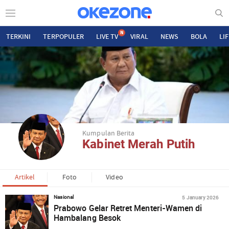
N
TERKINI
TERPOPULER
LIVE TV
VIRAL
NEWS
BOLA
LI
Kumpulan Berita
Kabinet Merah Putih
Artikel
Foto
Video
5 January 2026
Nasional
Prabowo Gelar Retret Menteri-Wamen di
Hambalang Besok