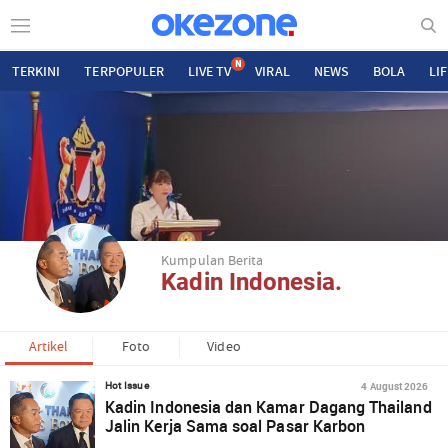
N
TERKINI
TERPOPULER
LIVE TV
VIRAL
NEWS
BOLA
LI
Kumpulan Berita
Kadin Indonesia.
Artikel
Foto
Video
4 August 2026
Hot Issue
Kadin Indonesia dan Kamar Dagang Thailand
Jalin Kerja Sama soal Pasar Karbon