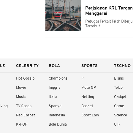
Perjalanan KRL Tergan
Manggarai
Petugas Terkait Telah Dite
Tersebut.
YLE
CELEBRITY
BOLA
SPORTS
TECHNO
Hot Gossip
Champions
F1
Bisnis
Movie
Inggris
Moto GP
Telco
Music
Italia
Netting
Gadget
iving
TV Scoop
Spanyol
Basket
Game
Red Carpet
Indonesia
Sport Lain
Science
K-POP
Bola Dunia
Ulik