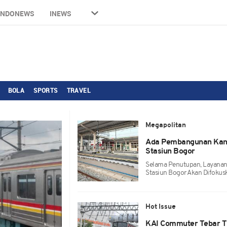
INDONEWS
INEWS
BOLA
SPORTS
TRAVEL
Megapolitan
Ada Pembangunan Kanop
Stasiun Bogor
Selama Penutupan, Layanan
Stasiun Bogor Akan Difokuska
Hot Issue
KAI Commuter Tebar T