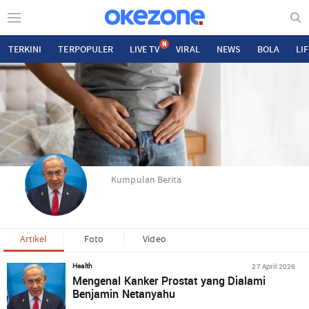
N
TERKINI
TERPOPULER
LIVE TV
VIRAL
NEWS
BOLA
LI
Kumpulan Berita
Artikel
Foto
Video
27 April 2026
Health
Mengenal Kanker Prostat yang Dialami
Benjamin Netanyahu