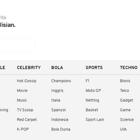
ita
lisian.
YLE
CELEBRITY
BOLA
SPORTS
TECHNO
Hot Gossip
Champions
F1
Bisnis
Movie
Inggris
Moto GP
Telco
Music
Italia
Netting
Gadget
iving
TV Scoop
Spanyol
Basket
Game
Red Carpet
Indonesia
Sport Lain
Science
K-POP
Bola Dunia
Ulik