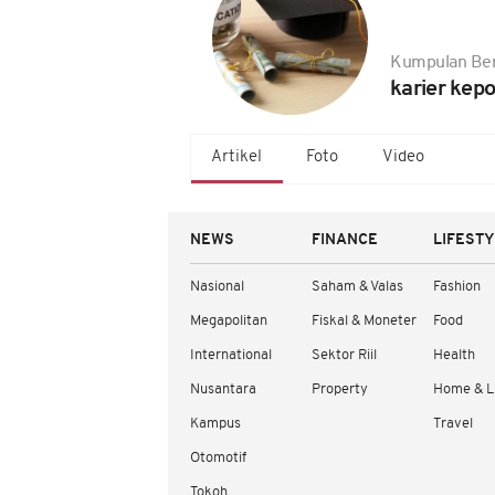
Kumpulan Ber
karier kepo
Artikel
Foto
Video
NEWS
FINANCE
LIFEST
Nasional
Saham & Valas
Fashion
Megapolitan
Fiskal & Moneter
Food
International
Sektor Riil
Health
Nusantara
Property
Home & L
Kampus
Travel
Otomotif
Tokoh