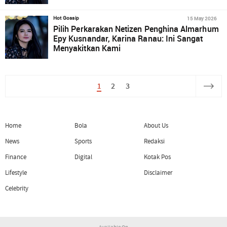
15 May 2026
Hot Gossip
Pilih Perkarakan Netizen Penghina Almarhum
Epy Kusnandar, Karina Ranau: Ini Sangat
Menyakitkan Kami
1
2
3
Home
Bola
About Us
News
Sports
Redaksi
Finance
Digital
Kotak Pos
Lifestyle
Disclaimer
Celebrity