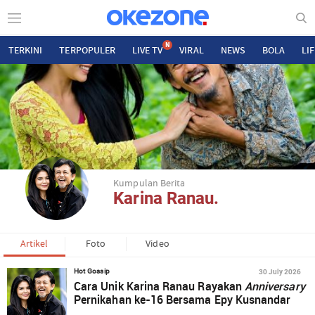
N
TERKINI
TERPOPULER
LIVE TV
VIRAL
NEWS
BOLA
LI
Kumpulan Berita
Karina Ranau.
Artikel
Foto
Video
30 July 2026
Hot Gossip
Cara Unik Karina Ranau Rayakan
Anniversary
Pernikahan ke-16 Bersama Epy Kusnandar