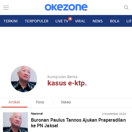
N
TERKINI
TERPOPULER
LIVE TV
VIRAL
NEWS
BOLA
LI
Kumpulan Berita
kasus e-ktp.
Artikel
Foto
Video
3 November 2025
Nasional
Buronan Paulus Tannos Ajukan Praperadilan
ke PN Jaksel