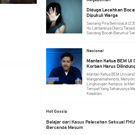
Megapolitan
Diduga Lecehkan Bocah
Dipukuli Warga
Seorang Pria Berinsial A (23
Itu Lantaranya Dipicu Terja
Seorang Bocah Berumur Sem
Nasional
Mantan Ketua BEM UI S
Korban Harus Dilindung
Mantan Ketua BEM Universi
Marganamahendra, Menyoroti
Lingkungan Kampus. Ia Menye
Tempat Yang Seharusnya Men
Keadilan.
Hot Gossip
Belajar dari Kasus Pelecehan Seksual FHUI
Bercanda Mesum