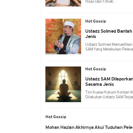
Hoax Dan Fitnah.
Hot Gossip
Ustadz Solmed Bantah
Jenis
Ustadz Solmed Memastikan D
SAM Yang Melakukan Pelece
Hot Gossip
Ustadz SAM Dilaporkan
Sesama Jenis
Tim Kuasa Hukum Korban Me
Dilakukan Ustadz SAM Terj
Hot Gossip
Mohan Hazian Akhirnya Akui Tuduhan Pele