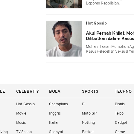
Laporan Kepolisian.
Hot Gossip
Akui Pernah Khilaf, Mo
Dilibatkan dalam Kasu
Mohan Hazian Memohon Agar 
Kasus Pelecehan Seksual Ya
YLE
CELEBRITY
BOLA
SPORTS
TECHNO
Hot Gossip
Champions
F1
Bisnis
Movie
Inggris
Moto GP
Telco
Music
Italia
Netting
Gadget
iving
TV Scoop
Spanyol
Basket
Game