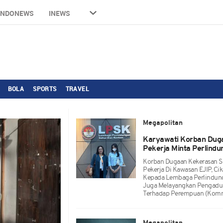
INDONEWS
INEWS
BOLA
SPORTS
TRAVEL
Megapolitan
Karyawati Korban Duga
Pekerja Minta Perlind
Korban Dugaan Kekerasan Se
Pekerja Di Kawasan EJIP, C
Kepada Lembaga Perlindunga
Juga Melayangkan Pengadua
Terhadap Perempuan (Komn