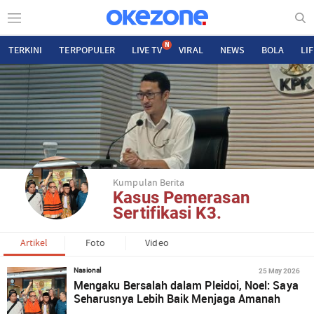
N
TERKINI
TERPOPULER
LIVE TV
VIRAL
NEWS
BOLA
LI
Kumpulan Berita
Kasus Pemerasan
Sertifikasi K3.
Artikel
Foto
Video
25 May 2026
Nasional
Mengaku Bersalah dalam Pleidoi, Noel: Saya
Seharusnya Lebih Baik Menjaga Amanah