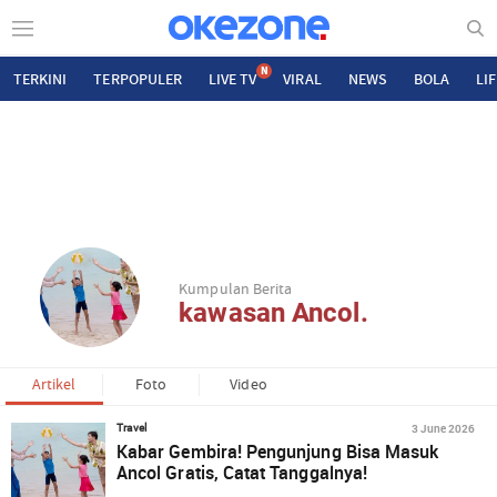
N
TERKINI
TERPOPULER
LIVE TV
VIRAL
NEWS
BOLA
LI
Kumpulan Berita
kawasan Ancol.
Artikel
Foto
Video
3 June 2026
Travel
Kabar Gembira! Pengunjung Bisa Masuk
Ancol Gratis, Catat Tanggalnya!