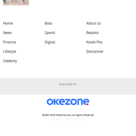
Home
Bola
About Us
News
Sports
Redaksi
Finance
Digital
Kotak Pos
Lifestyle
Disclaimer
Celebrity
Available On
©2007-2026
Okezone.com
, All Rights Reserved
/ rendering 3.0656 seconds [15]