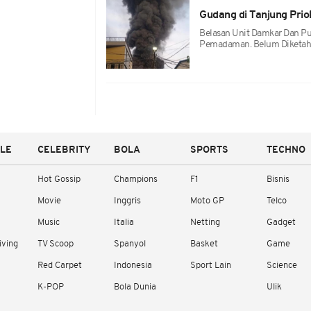
Gudang di Tanjung Pri
Belasan Unit Damkar Dan Pu
Pemadaman. Belum Diketahu
YLE
CELEBRITY
BOLA
SPORTS
TECHNO
Hot Gossip
Champions
F1
Bisnis
Movie
Inggris
Moto GP
Telco
Music
Italia
Netting
Gadget
iving
TV Scoop
Spanyol
Basket
Game
Red Carpet
Indonesia
Sport Lain
Science
K-POP
Bola Dunia
Ulik