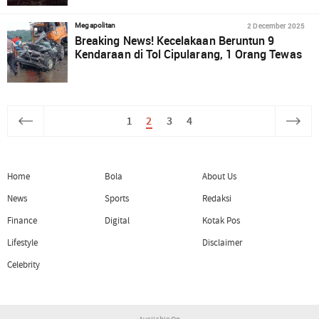
2 December 2025
Megapolitan
Breaking News! Kecelakaan Beruntun 9
Kendaraan di Tol Cipularang, 1 Orang Tewas
1
2
3
4
Home
Bola
About Us
News
Sports
Redaksi
Finance
Digital
Kotak Pos
Lifestyle
Disclaimer
Celebrity