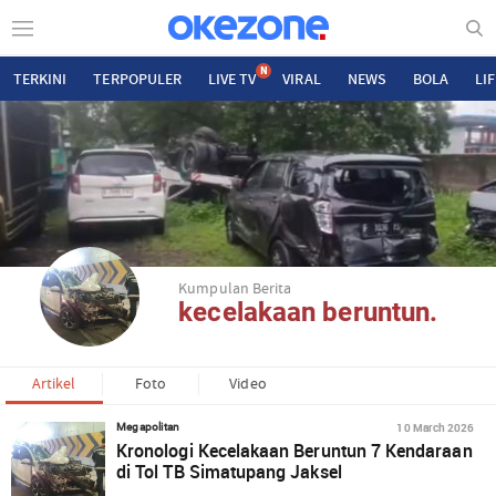
N
TERKINI
TERPOPULER
LIVE TV
VIRAL
NEWS
BOLA
LI
Kumpulan Berita
kecelakaan beruntun.
Artikel
Foto
Video
10 March 2026
Megapolitan
Kronologi Kecelakaan Beruntun 7 Kendaraan
di Tol TB Simatupang Jaksel