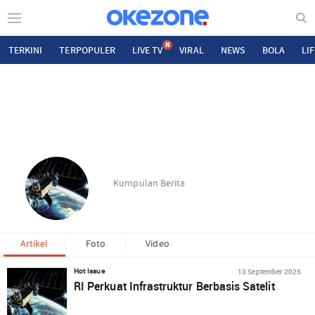
N
TERKINI
TERPOPULER
LIVE TV
VIRAL
NEWS
BOLA
LI
Kumpulan Berita
Artikel
Foto
Video
13 September 2025
Hot Issue
RI Perkuat Infrastruktur Berbasis Satelit