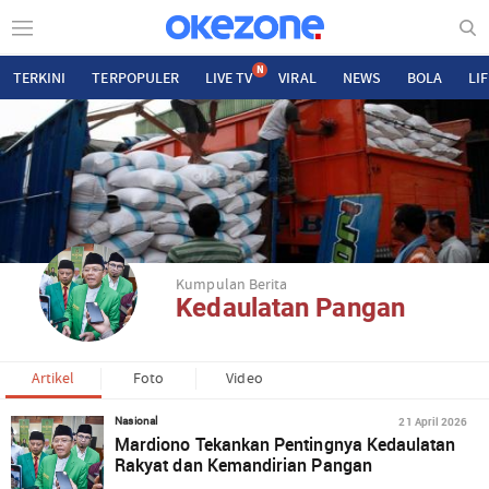
N
TERKINI
TERPOPULER
LIVE TV
VIRAL
NEWS
BOLA
LI
Kumpulan Berita
Kedaulatan Pangan
Artikel
Foto
Video
21 April 2026
Nasional
Mardiono Tekankan Pentingnya Kedaulatan
Rakyat dan Kemandirian Pangan