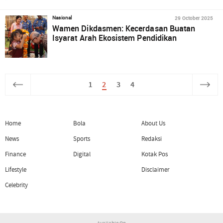
29 October 2025
Nasional
Wamen Dikdasmen: Kecerdasan Buatan
Isyarat Arah Ekosistem Pendidikan
1
2
3
4
Home
Bola
About Us
News
Sports
Redaksi
Finance
Digital
Kotak Pos
Lifestyle
Disclaimer
Celebrity