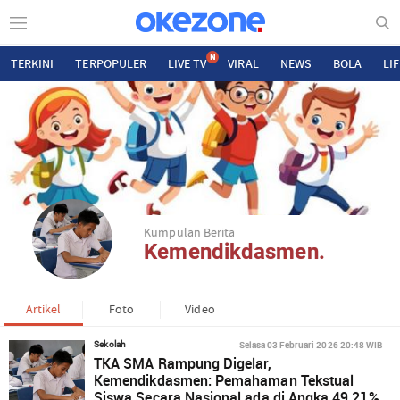
N
TERKINI
TERPOPULER
LIVE TV
VIRAL
NEWS
BOLA
LI
Kumpulan Berita
Kemendikdasmen.
Artikel
Foto
Video
Selasa 03 Februari 2026 20:48 WIB
Sekolah
TKA SMA Rampung Digelar,
Kemendikdasmen: Pemahaman Tekstual
Siswa Secara Nasional ada di Angka 49,21%