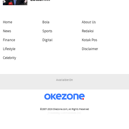
Home
Bola
About Us
News
Sports
Redaksi
Finance
Digital
Kotak Pos
Lifestyle
Disclaimer
Celebrity
Available On
©2007-2026
Okezone.com
, All Rights Reserved
/ rendering 1.1314 seconds [15]