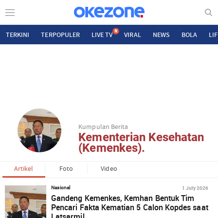
N
TERKINI
TERPOPULER
LIVE TV
VIRAL
NEWS
BOLA
LI
Kumpulan Berita
Kementerian Kesehatan
(Kemenkes).
Artikel
Foto
Video
1 July 2026
Nasional
Gandeng Kemenkes, Kemhan Bentuk Tim
Pencari Fakta Kematian 5 Calon Kopdes saat
Latsarmil