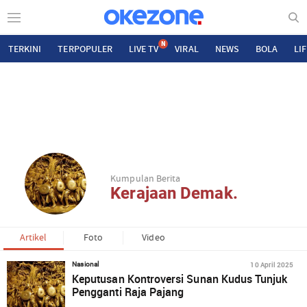
N
TERKINI
TERPOPULER
LIVE TV
VIRAL
NEWS
BOLA
LI
Kumpulan Berita
Kerajaan Demak.
Artikel
Foto
Video
10 April 2025
Nasional
Keputusan Kontroversi Sunan Kudus Tunjuk
Pengganti Raja Pajang