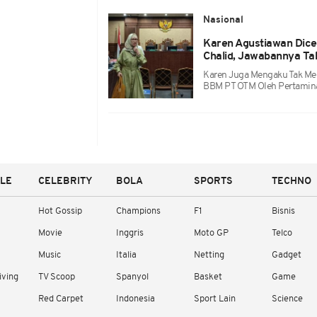
Nasional
Karen Agustiawan Dicec
Chalid, Jawabannya Ta
Karen Juga Mengaku Tak Me
BBM PT OTM Oleh Pertamin
YLE
CELEBRITY
BOLA
SPORTS
TECHNO
Hot Gossip
Champions
F1
Bisnis
Movie
Inggris
Moto GP
Telco
Music
Italia
Netting
Gadget
iving
TV Scoop
Spanyol
Basket
Game
Red Carpet
Indonesia
Sport Lain
Science