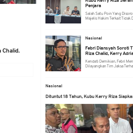
Kubu Kerry Riza Serah
Penjara
Salah Satu Poin Yang Diso
Majelis Hakim Terkait Tidak
Nasional
Febri Diansyah Soroti 
 Chalid.
Riza Chalid, Kerry Adri
Kendati Demikian, Febri Me
Dilayangkan Tim Jaksa Terha
Nasional
Dituntut 18 Tahun, Kubu Kerry Riza Siapk