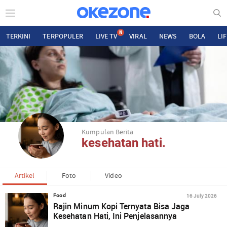
N
TERKINI
TERPOPULER
LIVE TV
VIRAL
NEWS
BOLA
LI
Kumpulan Berita
kesehatan hati.
Artikel
Foto
Video
16 July 2026
Food
Rajin Minum Kopi Ternyata Bisa Jaga
Kesehatan Hati, Ini Penjelasannya