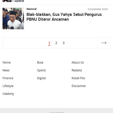
3 December 2025
Nasional
Blak-blakkan, Gus Yahya Sebut Pengurus
PBNU Diteror Ancaman
1
2
3
Home
Bola
About Us
News
Sports
Redaksi
Finance
Digital
Kotak Pos
Lifestyle
Disclaimer
Celebrity