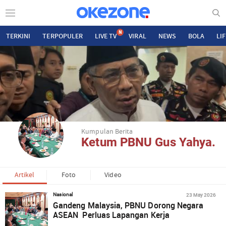
N
TERKINI
TERPOPULER
LIVE TV
VIRAL
NEWS
BOLA
LI
Kumpulan Berita
Ketum PBNU Gus Yahya.
Artikel
Foto
Video
23 May 2026
Nasional
Gandeng Malaysia, PBNU Dorong Negara
ASEAN Perluas Lapangan Kerja