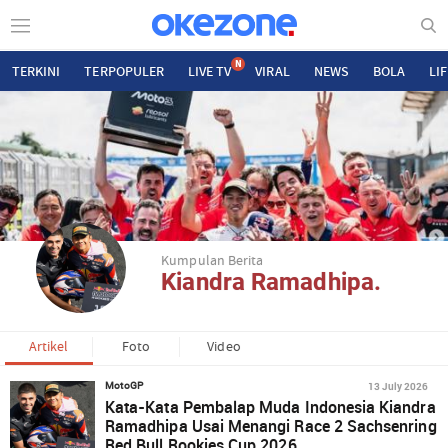
N
TERKINI
TERPOPULER
LIVE TV
VIRAL
NEWS
BOLA
LI
Kumpulan Berita
Kiandra Ramadhipa.
Artikel
Foto
Video
13 July 2026
MotoGP
Kata-Kata Pembalap Muda Indonesia Kiandra
Ramadhipa Usai Menangi Race 2 Sachsenring
Red Bull Rookies Cup 2026