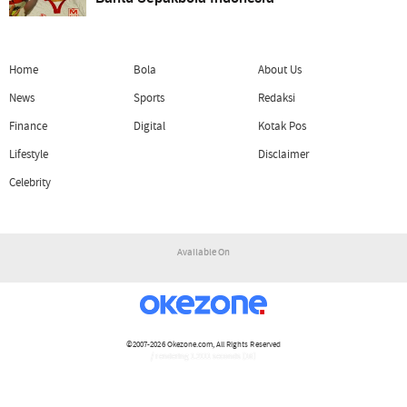
Home
Bola
About Us
News
Sports
Redaksi
Finance
Digital
Kotak Pos
Lifestyle
Disclaimer
Celebrity
Available On
©2007-2026
Okezone.com
, All Rights Reserved
/ rendering 1.2111 seconds [16]