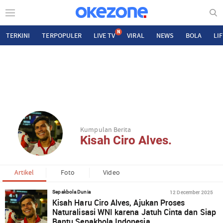
N
TERKINI
TERPOPULER
LIVE TV
VIRAL
NEWS
BOLA
LI
Kumpulan Berita
Kisah Ciro Alves.
Artikel
Foto
Video
12 December 2025
Sepakbola Dunia
Kisah Haru Ciro Alves, Ajukan Proses
Naturalisasi WNI karena Jatuh Cinta dan Siap
Bantu Sepakbola Indonesia